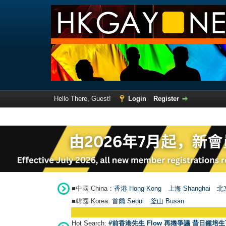
Hello There, Guest!
Login
Register
■中國 China：
香港 Hong Kong
上海 Shanghai
北京
■韓國 Korea:
首爾 Seou
l
釜山 Busan
Hot Search:
#前香港先生 Flow 再捲爭議 昔日鍾培生