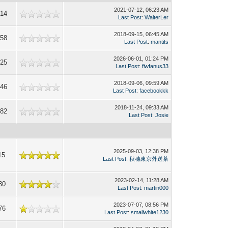
2021-07-12, 06:23 AM
814
Last Post
:
WalterLer
2018-09-15, 06:45 AM
958
Last Post
:
mantits
2026-06-01, 01:24 PM
725
Last Post
:
fiwfanus33
2018-09-06, 09:59 AM
446
Last Post
:
facebookkk
2018-11-24, 09:33 AM
682
Last Post
:
Josie
2025-09-03, 12:38 PM
15
Last Post
:
秋穗東京外送茶
2023-02-14, 11:28 AM
30
Last Post
:
martin000
2023-07-07, 08:56 PM
76
Last Post
:
smallwhite1230