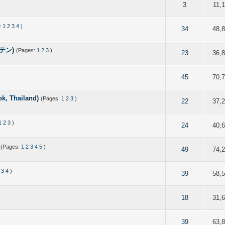
of 5 in Average
2
3
4
5
3
11,
:
1
2
3
4
)
of 5 in Average
2
3
4
5
34
48,
テン)
(Pages:
1
2
3
)
of 5 in Average
2
3
4
5
23
36,
of 5 in Average
2
3
4
5
45
70,
k, Thailand)
(Pages:
1
2
3
)
of 5 in Average
2
3
4
5
22
37,
1
2
3
)
of 5 in Average
2
3
4
5
24
40,
(Pages:
1
2
3
4
5
)
of 5 in Average
2
3
4
5
49
74,
3
4
)
of 5 in Average
2
3
4
5
39
58,
of 5 in Average
2
3
4
5
18
31,
of 5 in Average
2
3
4
5
39
63,