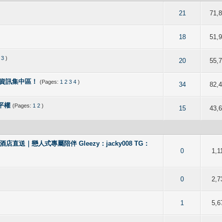
of 5 in Average
2
3
4
5
21
71,
)
of 5 in Average
2
3
4
5
18
51,
3
)
of 5 in Average
2
3
4
5
20
55,
樂資訊集中區！
(Pages:
1
2
3
4
)
of 5 in Average
2
3
4
5
34
82,
平權
(Pages:
1
2
)
of 5 in Average
2
3
4
5
15
43,
直送｜戀人式專屬陪伴 Gleezy：jacky008 TG：
 5 out of 5 in Average
2
3
4
5
0
1,1
 out of 5 in Average
2
3
4
5
0
2,7
 of 5 in Average
2
3
4
5
1
5,6