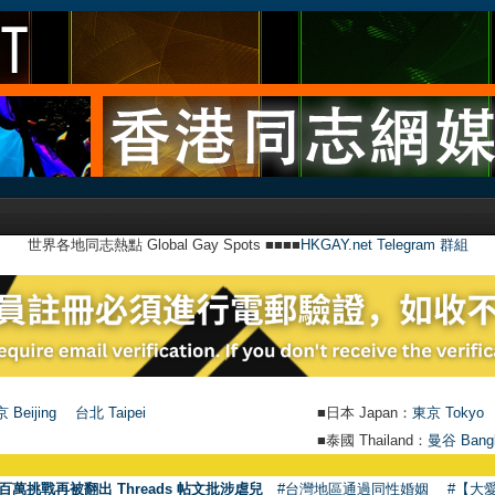
世界各地同志熱點 Global Gay Spots ■■■■
HKGAY.net Telegram 群組
 Beijing
台北 Taipei
■日本 Japan：
東京 Tokyo
■泰國 Thailand：
曼谷 Bang
百萬挑戰再被翻出 Threads 帖文批涉虐兒
#台灣地區通過同性婚姻
#【大