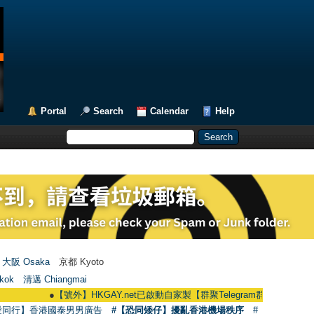
Portal
Search
Calendar
Help
大阪 Osaka
京都 Kyoto
kok
清邁 Chiangmai
●
【號外】HKGAY.net已啟動自家製【群聚Telegram群組】 HKGAY.net has alre
愛同行】香港國泰男男廣告
#【恐同矮仔】擾亂香港機場秩序
#