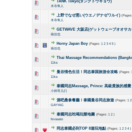
TANK Tokyo(タンクトウキョウ)
0 Vote(s) - 0 out 
1
木寺隼人
上野でなぜ悪い(ウエノデナゼワルイ)
(Pages
0 Vote(s) - 0 out 
1
木寺隼人
GETWAVE 大阪店(ゲットウェーブオオサカ
0 Vote(s) - 0 out 
1
南佳也
Horny Japan Boy
(Pages:
1
2
3
4
5
)
0 Vote(s) - 0 out 
1
南佳也
Thai Massage Recommendations (Bangko
0 Vote(s) - 0 out 
1
11ka
曼谷情色生活！同志泰国旅游全攻略
(Pages:
0 Vote(s) - 0 out 
1
11ka
泰國同志Massage, Prince: 高級貴族的感覺
0 Vote(s) - 0 out 
1
小帅哥儿们
酒吧桑拿餐廳！泰國曼谷同志旅遊
(Pages:
1
2
0 Vote(s) - 0 out 
1
GAYYAG
泰國同志吃喝玩樂地圖
(Pages:
1
2
)
0 Vote(s) - 0 out 
1
fevaaato
同志泰國必到TOP 8遊玩地點
(Pages:
1
2
3
4
)
0 Vote(s) - 0 out 
1