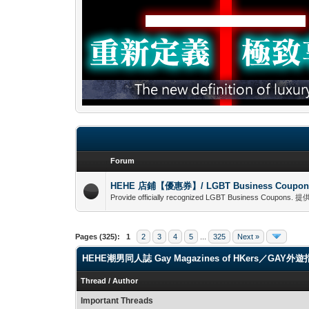
Forum
HEHE 店鋪【優惠券】/ LGBT Business Coupon
Provide officially recognized LGBT Business C
Pages (325):
1
2
3
4
5
...
325
Next »
HEHE潮男同人誌 Gay Magazines of HKers／GAY外
Thread
/
Author
Important Threads