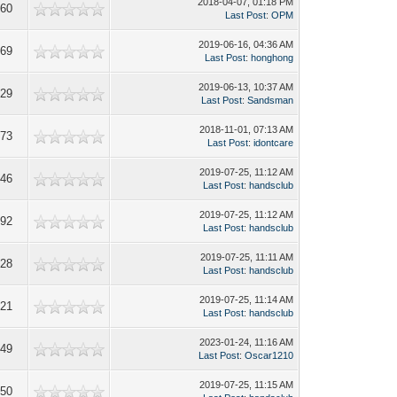
2018-04-07, 01:18 PM
160
Last Post
:
OPM
2019-06-16, 04:36 AM
869
Last Post
:
honghong
2019-06-13, 10:37 AM
829
Last Post
:
Sandsman
2018-11-01, 07:13 AM
773
Last Post
:
idontcare
2019-07-25, 11:12 AM
246
Last Post
:
handsclub
2019-07-25, 11:12 AM
692
Last Post
:
handsclub
2019-07-25, 11:11 AM
228
Last Post
:
handsclub
2019-07-25, 11:14 AM
521
Last Post
:
handsclub
2023-01-24, 11:16 AM
649
Last Post
:
Oscar1210
2019-07-25, 11:15 AM
850