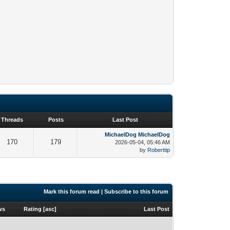
Threads
Posts
Last Post
MichaelDog MichaelDog
170
179
2026-05-04, 05:46 AM
by
Roberttip
Mark this forum read
|
Subscribe to this forum
ws
Rating
[
asc
]
Last Post