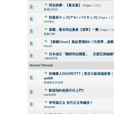
同志按摩 - 【曼谷篇】
(Pages:
1
2
3
)
0 Vote(s) - 0 out 
1
香港GAY仔
秋葉原キッズ(アキハバラキッズ)
(Pages:
1
2
0 Vote(s) - 0 out 
1
木寺隼人
泰國，曼谷同志桑拿【清單】一覽
(Pages:
1
2
0 Vote(s) - 0 out 
1
嘉義小帥
【泰國Silom】風起雲湧的6~7月雨季，遊
0 Vote(s) - 0 out 
1
Kimchi
日本成立「關西同志聯盟」 支援亞洲婚姻
0 Vote(s) - 0 out 
1
小鮮肉哥哥
Normal Threads
秋穗素人GGGROTTT｜東京大阪高端派遣｜酒店
1 Vote(s) -
1
qs608
秋穗東京外送茶
歡迎預約高質仔仔上門?
1 Vote(s) - 4
1
martin000
哥哥搵正太 有冇正太等錢洗？
1 Vote(s) - 1 out
1
Serpente