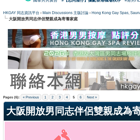
國泰男男廣告
#【恐同矮仔】擾亂香港機場秩序
#港男H
HKGAY 同志資訊平台
›
Main Discussions 主版討論
›
Hong Kong Gay Spas
大阪開放男同志伴侶雙親成為寄養家庭
ge
Pages (6):
« Previous
1
2
3
4
5
6
Next »
大阪開放男同志伴侶雙親成為