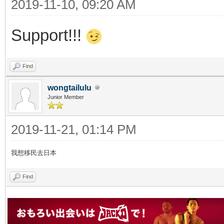
2019-11-10, 09:20 AM
Support!!!
Find
wongtailulu
Junior Member
2019-11-21, 01:14 PM
我想移民去日本
Find