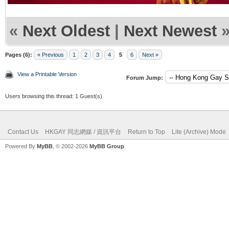
«
Next Oldest
|
Next Newest
Pages (6):
« Previous
1
2
3
4
5
6
Next »
View a Printable Version
Forum Jump:
Users browsing this thread: 1 Guest(s)
Contact Us
HKGAY 同志網媒 / 資訊平台
Return to Top
Lite (Archive) Mode
Powered By
MyBB
, © 2002-2026
MyBB Group
.