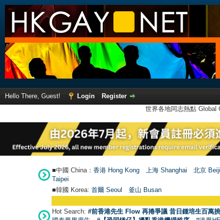
Hello There, Guest!
Login
Register
世界各地同志熱點 Global Ga
■中國 China：
香港 Hong Kong
上海 Shanghai
北京 Beij
Taipei
■韓國 Korea:
首爾 Seou
l
釜山 Busan
Hot Search:
#前香港先生 Flow 再捲爭議 昔日鍾培生百萬挑