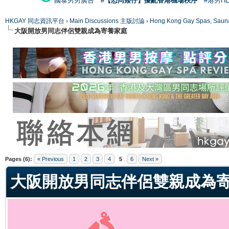
國泰男男廣告
#【恐同矮仔】擾亂香港機場秩序
#港男H
HKGAY 同志資訊平台
›
Main Discussions 主版討論
›
Hong Kong Gay Spas
大阪開放男同志伴侶雙親成為寄養家庭
ge
Pages (6):
« Previous
1
2
3
4
5
6
Next »
大阪開放男同志伴侶雙親成為