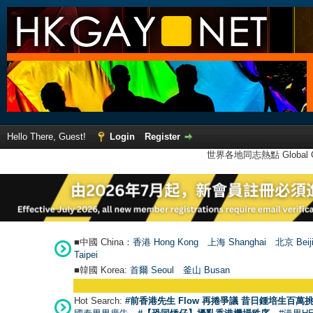
Hello There, Guest!
Login
Register
世界各地同志熱點 Global Ga
■中國 China：
香港 Hong Kong
上海 Shanghai
北京 Beij
Taipei
■韓國 Korea:
首爾 Seou
l
釜山 Busan
Hot Search:
#前香港先生 Flow 再捲爭議 昔日鍾培生百萬挑