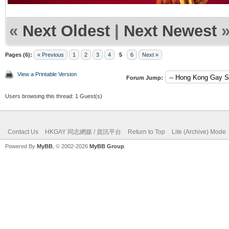
«
Next Oldest
|
Next Newest
Pages (6):
« Previous
1
2
3
4
5
6
Next »
View a Printable Version
Forum Jump:
Users browsing this thread: 1 Guest(s)
Contact Us
HKGAY 同志網媒 / 資訊平台
Return to Top
Lite (Archive) Mode
Powered By
MyBB
, © 2002-2026
MyBB Group
.