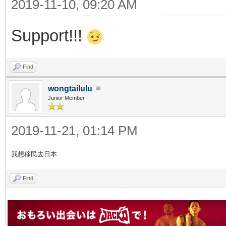
2019-11-10, 09:20 AM
Support!!!
Find
wongtailulu
Junior Member
2019-11-21, 01:14 PM
我想移民去日本
Find