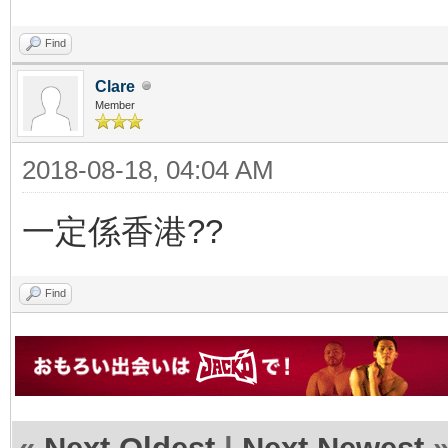
Find
Clare
Member
2018-08-18, 04:04 AM
一定係香港??
Find