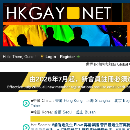
Hello There, Guest!
Login
Register
世界各地同志熱點 Global Ga
■中國 China：
香港 Hong Kong
上海 Shanghai
北京 Beij
Taipei
■韓國 Korea:
首爾 Seou
l
釜山 Busan
Hot Search:
#前香港先生 Flow 再捲爭議 昔日鍾培生百萬挑