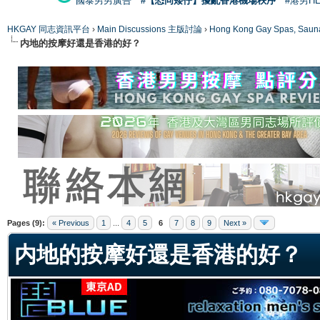
國泰男男廣告
#【恐同矮仔】擾亂香港機場秩序
#港男H
HKGAY 同志資訊平台
›
Main Discussions 主版討論
›
Hong Kong Gay Spas
内地的按摩好還是香港的好？
ge
Pages (9):
« Previous
1
...
4
5
6
7
8
9
Next »
内地的按摩好還是香港的好？