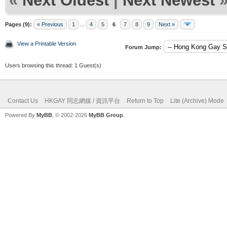
«
Next Oldest
|
Next Newest
Pages (9):
« Previous
1
...
4
5
6
7
8
9
Next »
View a Printable Version
Forum Jump:
Users browsing this thread: 1 Guest(s)
Contact Us
HKGAY 同志網媒 / 資訊平台
Return to Top
Lite (Archive) Mode
Powered By
MyBB
, © 2002-2026
MyBB Group
.